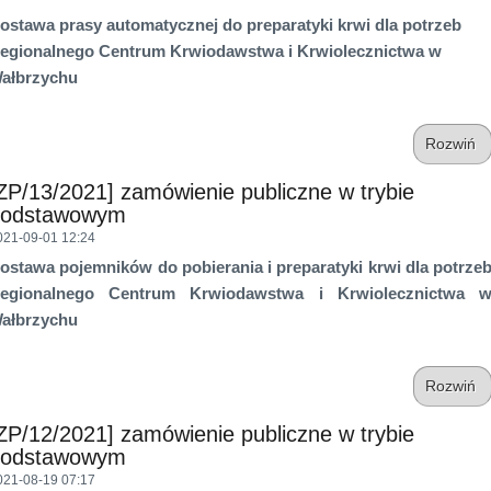
ostawa
prasy automatycznej do preparatyki krwi
dla potrzeb
egionalnego Centrum Krwiodawstwa
i Krwiolecznictwa w
ałbrzychu
Rozwiń
ZP/13/2021] zamówienie publiczne w trybie
podstawowym
021-09-01 12:24
ostawa
pojemników
do
pobierania
i
preparatyki
krwi dla potrze
egionalnego
Centrum Krwiodawstwa
i
Krwiolecznictwa
ałbrzychu
Rozwiń
ZP/12/2021] zamówienie publiczne w trybie
podstawowym
021-08-19 07:17