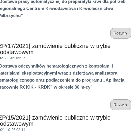
Dostawa prasy automatycznej do preparatyki krwi dla potrzeb
egionalnego Centrum Krwiodawstwa i Krwiolecznictwa
ałbrzychu”
Rozwiń
ZP/17/2021] zamówienie publiczne w trybie
podstawowym
021-11-05 09:17
Dostawa odczynników hematologicznych z kontrolami i
ateriałami eksploatacyjnymi wraz z dzierżawą analizatora
ematologicznego oraz podłączeniem do programu „Aplikacja
racownie RCKiK - KRDK” w okresie 36 m-cy”
Rozwiń
ZP/15/2021] zamówienie publiczne w trybie
podstawowym
021-10-26 08:14