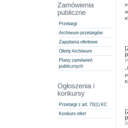
Zamówienia
t
publiczne
a
K
Przetargi
Archiwum przetargów
Zapytania ofertowe
[
Oferty Archiwum
Plany zamówień
2
publicznych
„
p
K
Ogłoszenia i
konkursy
Przetargi z art. 70(1) KC
[
Konkurs ofert
2