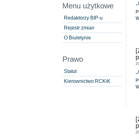
„
Menu użytkowe
p
Redaktorzy BIP-u
W
Rejestr zmian
O Biuletynie
[
Prawo
2
Statut
„
p
Kierownictwo RCKiK
W
[
2