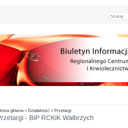
Szukaj
trona główna
»
Działalność
»
Przetargi
rzetargi - BIP RCKiK Wałbrzych