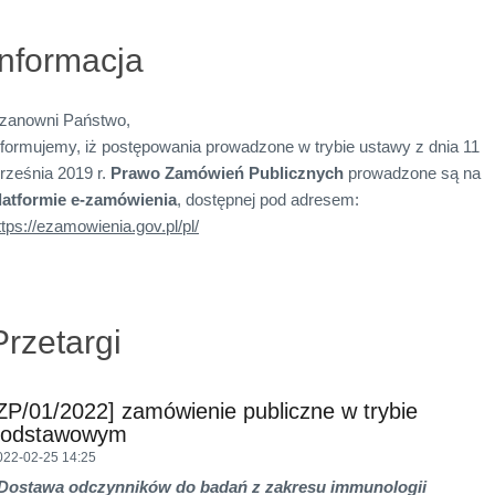
Informacja
zanowni Państwo,
nformujemy, iż postępowania prowadzone w trybie ustawy z dnia 11
rześnia 2019 r.
Prawo Zamówień Publicznych
prowadzone są na
latformie e-zamówienia
, dostępnej pod adresem:
ttps://ezamowienia.gov.pl/pl/
Przetargi
ZP/01/2022] zamówienie publiczne w trybie
podstawowym
022-02-25 14:25
Dostawa
odczynników do badań z zakresu immunologii