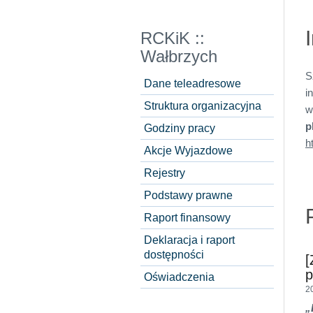
RCKiK ::
Wałbrzych
S
Dane teleadresowe
i
Struktura organizacyjna
w
p
Godziny pracy
h
Akcje Wyjazdowe
Rejestry
Podstawy prawne
Raport finansowy
Deklaracja i raport
dostępności
[
Oświadczenia
2
„