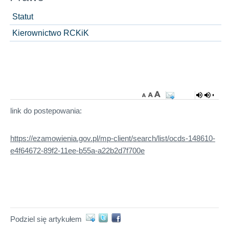
Statut
Kierownictwo RCKiK
link do postepowania:
https://ezamowienia.gov.pl/mp-client/search/list/ocds-148610-
e4f64672-89f2-11ee-b55a-a22b2d7f700e
Podziel się artykułem